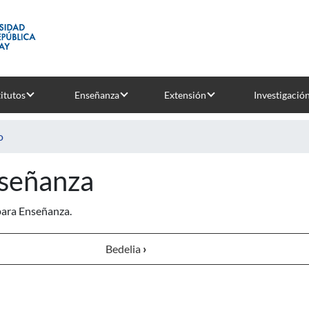
titutos
Enseñanza
Extensión
Investigació
o
señanza
para Enseñanza.
Bedelia
›