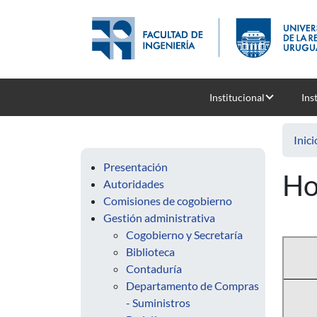
Pasar al contenido principal
Institucional
Ins
Inici
Presentación
Ho
Autoridades
Comisiones de cogobierno
Gestión administrativa
Cogobierno y Secretaría
Biblioteca
Contaduría
Departamento de Compras
- Suministros