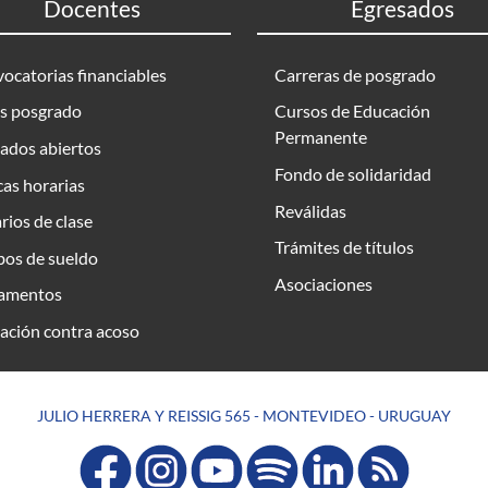
Docentes
Egresados
ocatorias financiables
Carreras de posgrado
s posgrado
Cursos de Educación
Permanente
ados abiertos
Fondo de solidaridad
as horarias
Reválidas
rios de clase
Trámites de títulos
bos de sueldo
Asociaciones
amentos
ación contra acoso
JULIO HERRERA Y REISSIG 565 - MONTEVIDEO - URUGUAY