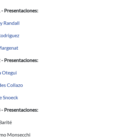
 - Presentaciones:
y Randall
odriguez
Margenat
 - Presentaciones:
 Otegui
es Collazo
e Snoeck
 - Presentaciones:
Barité
rmo Monsecchi