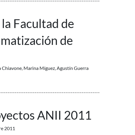
--------------------------------------------------------
 la Facultad de
tematización de
na Chiavone, Marina Míguez, Agustín Guerra
--------------------------------------------------------
oyectos ANII 2011
bre 2011