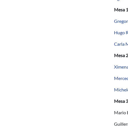
Mesa 1
Gregor
Hugo R
Carla 
Mesa 2
Ximena
Merced
Michel
Mesa 3
Mario 
Guille