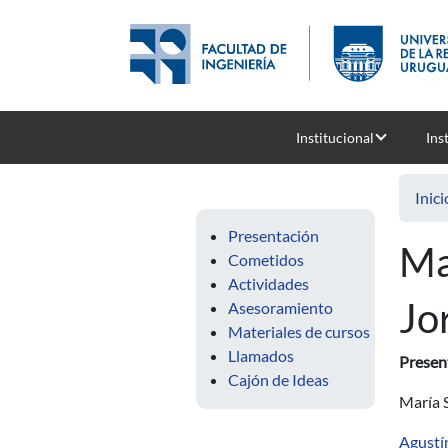
Pasar al contenido principal
Institucional
Ins
Inici
Presentación
Ma
Cometidos
Actividades
Jo
Asesoramiento
Materiales de cursos
Llamados
Presen
Cajón de Ideas
María 
Agustí