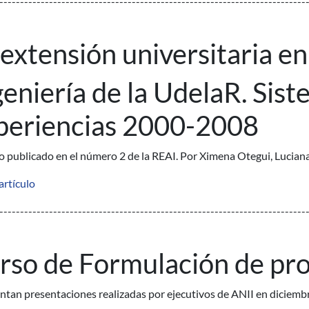
--------------------------------------------------------------------------
 extensión universitaria en
geniería de la UdelaR. Sis
periencias 2000-2008
lo publicado en el número 2 de la REAI. Por Ximena Otegui, Lucia
 artículo
--------------------------------------------------------------------------
rso de Formulación de pr
untan presentaciones realizadas por ejecutivos de ANII en diciem