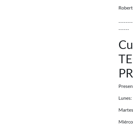
Robert
--------
------
Cu
TE
P
Present
Lunes:
Martes
Miérco