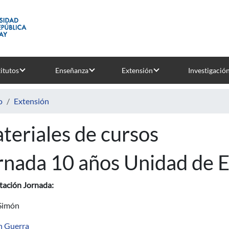
titutos
Enseñanza
Extensión
Investigació
o
Extensión
teriales de cursos
rnada 10 años Unidad de 
tación Jornada:
Simón
n Guerra