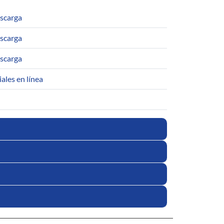
escarga
escarga
escarga
ales en línea