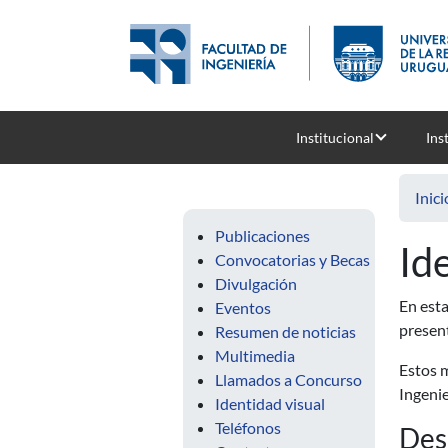
Pasar al contenido principal
Institucional
Ins
Inici
Publicaciones
Id
Convocatorias y Becas
Divulgación
En esta
Eventos
present
Resumen de noticias
Multimedia
Estos m
Llamados a Concurso
Ingenie
Identidad visual
Teléfonos
Des