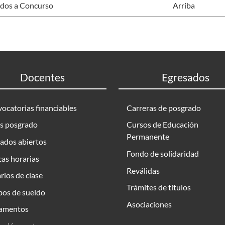
dos a Concurso
Arriba
Docentes
Egresados
ocatorias financiables
Carreras de posgrado
s posgrado
Cursos de Educación
Permanente
ados abiertos
Fondo de solidaridad
as horarias
Reválidas
rios de clase
Trámites de títulos
bos de sueldo
Asociaciones
amentos