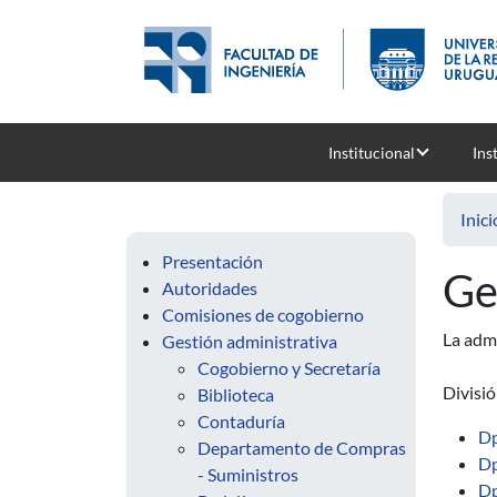
Pasar al contenido principal
Institucional
Ins
Inici
Presentación
Ge
Autoridades
Comisiones de cogobierno
La admi
Gestión administrativa
Cogobierno y Secretaría
Divisi
Biblioteca
Contaduría
Dp
Departamento de Compras
Dp
- Suministros
Dp