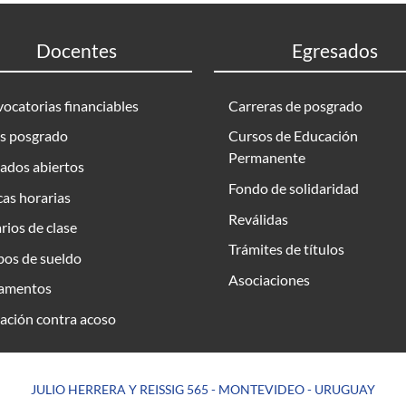
Docentes
Egresados
ocatorias financiables
Carreras de posgrado
s posgrado
Cursos de Educación
Permanente
ados abiertos
Fondo de solidaridad
as horarias
Reválidas
rios de clase
Trámites de títulos
bos de sueldo
Asociaciones
amentos
ación contra acoso
JULIO HERRERA Y REISSIG 565 - MONTEVIDEO - URUGUAY