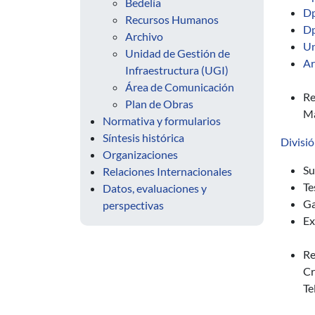
Bedelía
Dp
Recursos Humanos
Dp
Archivo
Un
Unidad de Gestión de
Ar
Infraestructura (UGI)
Área de Comunicación
Re
Plan de Obras
Ma
Normativa y formularios
Síntesis histórica
Divisi
Organizaciones
Su
Relaciones Internacionales
Te
Datos, evaluaciones y
Ga
perspectivas
Ex
Re
Cr
Te