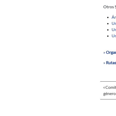
Otros S
Ár
Un
Un
Un
»
Organ
»
Rutas
‹
Comité
género