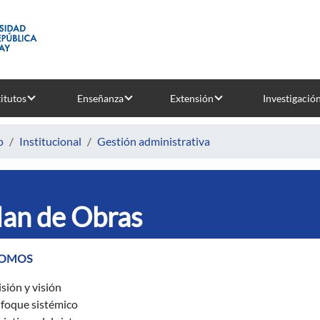
titutos
Enseñanza
Extensión
Investigació
o
Institucional
Gestión administrativa
lan de Obras
SOMOS
sión y visión
foque sistémico