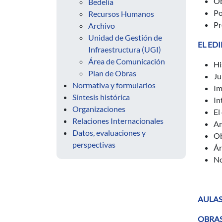
Ob
Bedelía
Po
Recursos Humanos
Pr
Archivo
Unidad de Gestión de
EL EDI
Infraestructura (UGI)
Área de Comunicación
Hi
Plan de Obras
Ju
Normativa y formularios
Im
Síntesis histórica
In
Organizaciones
El
Relaciones Internacionales
Am
Datos, evaluaciones y
Ob
perspectivas
Ár
No
AULA
OBRA