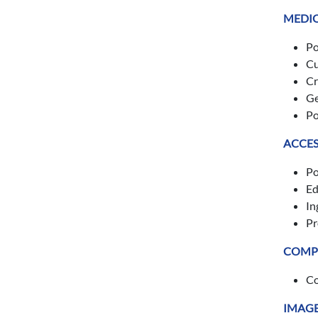
MEDI
Po
Cu
Cr
Ge
Po
ACCES
Po
Ed
In
Pr
COMPR
Co
IMAGE