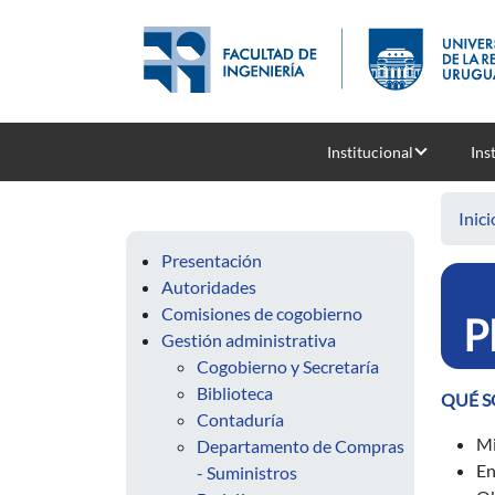
Pasar al contenido principal
Institucional
Ins
Inici
Presentación
Autoridades
Comisiones de cogobierno
P
Gestión administrativa
Cogobierno y Secretaría
Biblioteca
QUÉ 
Contaduría
Mi
Departamento de Compras
En
- Suministros