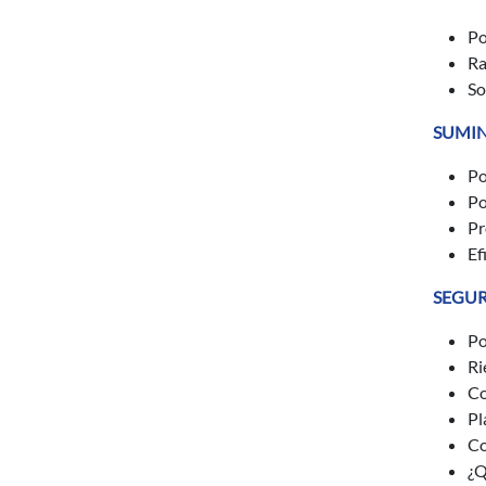
Po
Ra
So
SUMIN
Po
Po
Pr
Ef
SEGUR
Po
Ri
Co
Pl
Co
¿Q