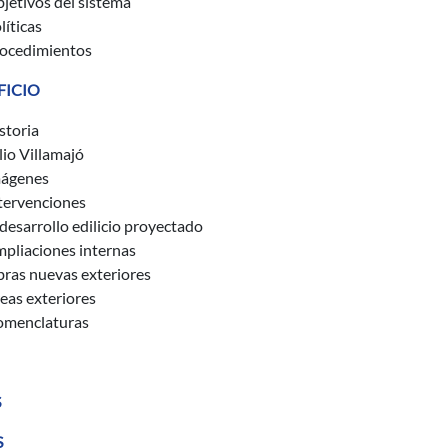
jetivos del sistema
líticas
ocedimientos
FICIO
storia
lio Villamajó
ágenes
tervenciones
 desarrollo edilicio proyectado
pliaciones internas
ras nuevas exteriores
eas exteriores
menclaturas
S
S