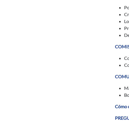
Po
Cr
Lo
Pr
De
COMI
Co
Co
COMU
Ma
Bo
Cómo c
PREGU