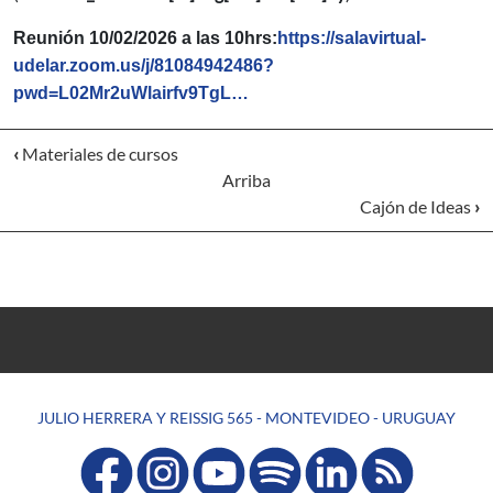
Reunión 10/02/2026 a las 10hrs:
https://salavirtual-
udelar.zoom.us/j/81084942486?
pwd=L02Mr2uWlairfv9TgL…
‹
Materiales de cursos
Arriba
Cajón de Ideas
›
JULIO HERRERA Y REISSIG 565 - MONTEVIDEO - URUGUAY