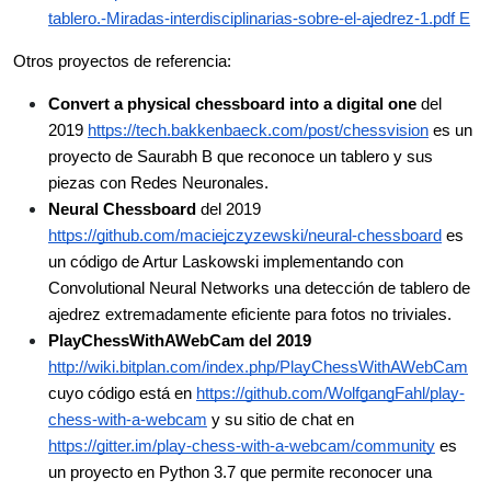
tablero.-Miradas-interdisciplinarias-sobre-el-ajedrez-1.pdf E
Otros proyectos de referencia:
Convert a physical chessboard into a digital one 
del 
2019 
https://tech.bakkenbaeck.com/post/chessvision
 es un 
proyecto de Saurabh B que reconoce un tablero y sus 
piezas con Redes Neuronales.
Neural Chessboard
 del 2019 
https://github.com/maciejczyzewski/neural-chessboard
 es 
un código de Artur Laskowski implementando con 
Convolutional Neural Networks una detección de tablero de 
ajedrez extremadamente eficiente para fotos no triviales. 
PlayChessWithAWebCam del 2019 
http://wiki.bitplan.com/index.php/PlayChessWithAWebCam
cuyo código está en 
https://github.com/WolfgangFahl/play-
chess-with-a-webcam
 y su sitio de chat en 
https://gitter.im/play-chess-with-a-webcam/community
 es 
un proyecto en Python 3.7 que permite reconocer una 