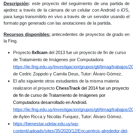
Descripción
: 
este proyecto del seguimiento de una partida de 
ajedrez a través de la cámara de un celular con Android o iOS, 
para luego transmitirlo en vivo a través de un servidor usando el 
formato pgn generado con las anotaciones de la partida.
Recursos disponibles:
 antecedentes de proyectos de grado en 
la Fing.
Proyecto 
8x8cam
 del 2013 fue un proyecto de fin de curso 
de Tratamiento de Imágenes por Computadora 
https://iie.fing.edu.uy/investigacion/grupos/gti/timag/trabajos/
de Cedric Zoppolo y Camila Deus, Tutor: Álvaro Gómez.
El año siguiente otros estudiantes de la misma materia 
realizaron el proyecto 
ChessTrack
del 2014 fue un proyecto 
de fin de curso de Tratamiento de Imágenes por 
Computadora desarrollado en Android. 
https://iie.fing.edu.uy/investigacion/grupos/gti/timag/trabajos/
de Aylen Ricca y Nicolás Furquez, Tutor: Álvaro Gómez.
https://bienestar.udelar.edu.uy/wp-
content/uploads/sites/35/2020/12/Encuentros-alrededor-del-