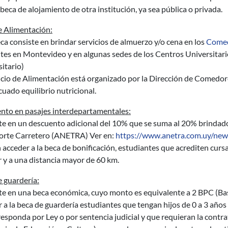
beca de alojamiento de otra institución, ya sea pública o privada.
e Alimentación:
ca consiste en brindar servicios de almuerzo y/o cena en los
Comedo
ntes en Montevideo y en algunas sedes de los Centros Universitari
itario)
icio de Alimentación está organizado por la Dirección de Comedor
uado equilibrio nutricional.
nto en pasajes interdepartamentales:
te en un descuento adicional del 10% que se suma al 20% brindad
orte Carretero (ANETRA) Ver en:
https://www.anetra.com.uy/new
acceder a la beca de bonificación, estudiantes que acrediten curs
r y a una distancia mayor de 60 km.
 guardería:
te en una beca económica, cuyo monto es equivalente a 2 BPC (Ba
 a la beca de guardería estudiantes que tengan hijos de 0 a 3 año
responda por Ley o por sentencia judicial y que requieran la contra