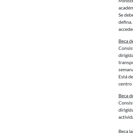
Ministe
académi
Se debe
defina.
acceder
Beca d
Consis
dirigid
transp
semanal
Está de
centro 
Beca de
Consis
dirigid
activi
Beca l