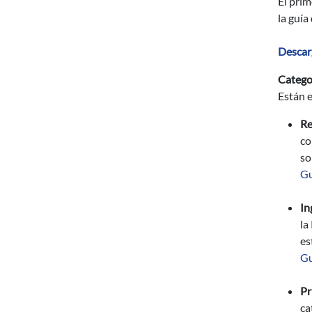
El prim
la guía
Descar
Catego
Están e
Re
co
so
Gu
In
la
es
Gu
Pr
ca