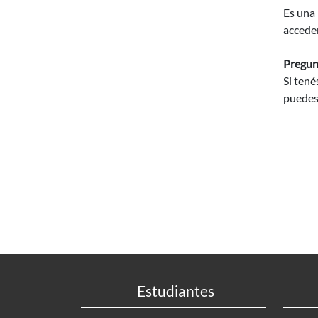
Es una 
acceder
Pregun
Si tené
puedes
Estudiantes