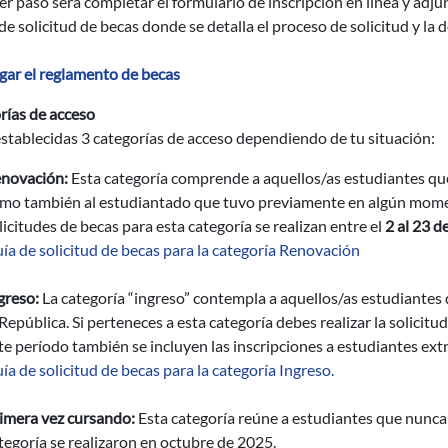
er paso será completar el formulario de inscripción en línea y adju
 de solicitud de becas donde se detalla el proceso de solicitud y l
gar el reglamento de becas
rías de acceso
stablecidas 3 categorías de acceso dependiendo de tu situación:
novación:
Esta categoría comprende a aquellos/as estudiantes que 
mo también al estudiantado que tuvo previamente en algún moment
licitudes de becas para esta categoría se realizan entre el
2 al 23 d
ía de solicitud de becas para la categoría Renovación
greso:
La categoría “ingreso” contempla a aquellos/as estudiantes 
 República. Si perteneces a esta categoría debes realizar la solicitu
te período también se incluyen las inscripciones a estudiantes ext
ía de solicitud de becas para la categoría Ingreso.
imera vez cursando:
Esta categoría reúne a estudiantes que nunca h
tegoría se realizaron en octubre de 2025.