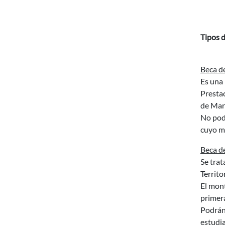
Tipos 
Beca d
Es una 
Presta
de Mar
No pod
cuyo m
Beca d
Se trat
Territ
El mon
primera
Podrán 
estudia