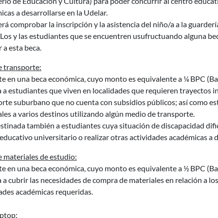
rio de Educación y Cultura) para poder concurrir al centro educati
cas a desarrollarse en la Udelar.
rá comprobar la inscripción y la asistencia del niño/a a la guarder
 Los y las estudiantes que se encuentren usufructuando alguna bec
 a esta beca.
e transporte:
te en una beca económica, cuyo monto es equivalente a ¼ BPC (Ba
a a estudiantes que viven en localidades que requieren trayectos
orte suburbano que no cuenta con subsidios públicos; así como est
es a varios destinos utilizando algún medio de transporte.
stinada también a estudiantes cuya situación de discapacidad dific
educativo universitario o realizar otras actividades académicas a d
 materiales de estudio:
te en una beca económica, cuyo monto es equivalente a ½ BPC (Bas
a a cubrir las necesidades de compra de materiales en relación a lo
dades académicas requeridas.
aptop: