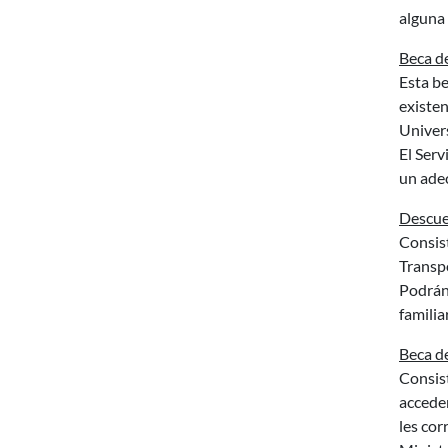
alguna 
Beca d
Esta be
existe
Univers
El Serv
un adec
Descue
Consis
Transp
Podrán 
familia
Beca de
Consis
acceder
les cor